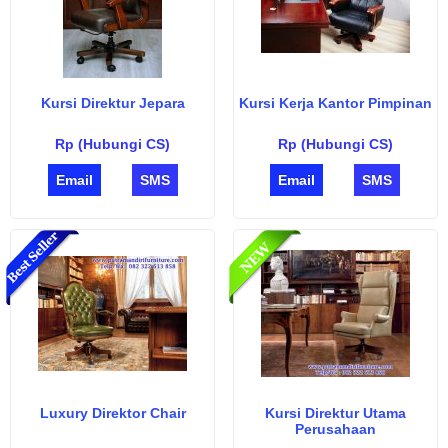
Kursi Direktur Jepara
Kursi Kerja Kantor Pimpinan
Rp (Hubungi CS)
Rp (Hubungi CS)
Email
SMS
Email
SMS
Luxury Direktor Chair
Kursi Direktur Utama
Perusahaan