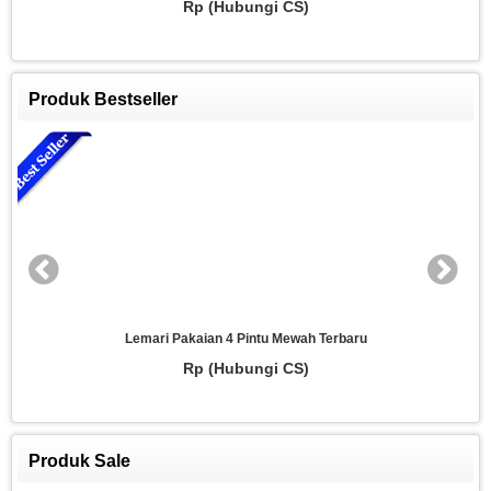
i CS)
Rp (Hubungi C
Produk Bestseller
u Mewah Terbaru
Lemari 3 Pintu Model Lengku
i CS)
Rp (Hubungi C
Produk Sale