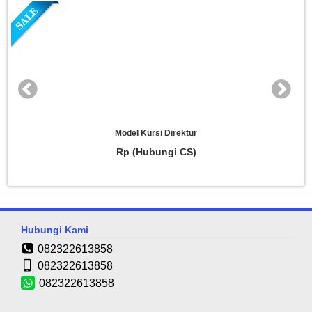
 Direktur
Kursi Direktur
ngi CS)
Rp (Hubungi
Hubungi Kami
082322613858
082322613858
082322613858