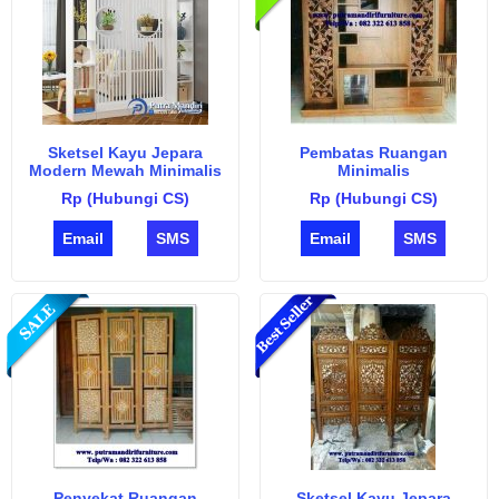
Sketsel Kayu Jepara
Pembatas Ruangan
Modern Mewah Minimalis
Minimalis
Rp (Hubungi CS)
Rp (Hubungi CS)
Email
SMS
Email
SMS
Penyekat Ruangan
Sketsel Kayu Jepara