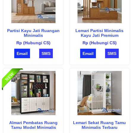
Partisi Kayu Jati Ruangan
Lemari Partisi Minimalis
Minimalis
Kayu Jati Premium
Rp (Hubungi CS)
Rp (Hubungi CS)
Email
SMS
Email
SMS
Almari Pembatas Ruang
Lemari Sekat Ruang Tamu
Tamu Model Minimalis
Minimalis Terbaru