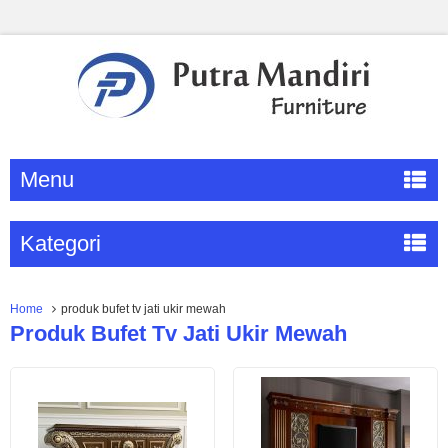
Menu
Kategori
Home
produk bufet tv jati ukir mewah
Produk Bufet Tv Jati Ukir Mewah