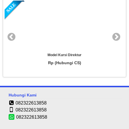
Kursi Direktur
Kursi Dir
Hubungi CS)
Rp (Hub
Hubungi Kami
082322613858
082322613858
082322613858