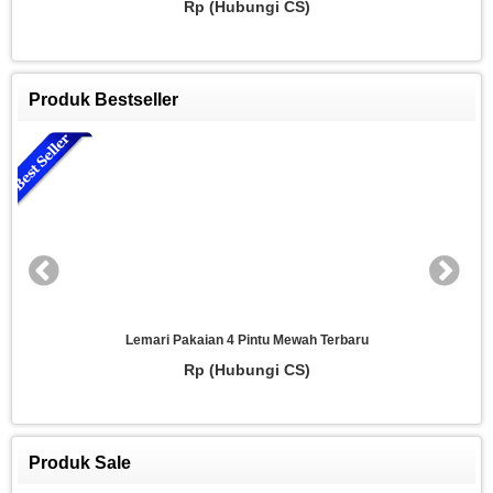
bungi CS)
Rp (Hubun
Produk Bestseller
 4 Pintu Mewah Terbaru
Lemari 3 Pintu Model 
Hubungi CS)
Rp (Hub
Produk Sale