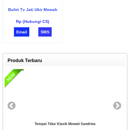
Bufet Tv Jati Ukir Mewah
Rp (Hubungi CS)
Email
SMS
Produk Terbaru
sik Mewah Sandrina
Set Kamar Tid