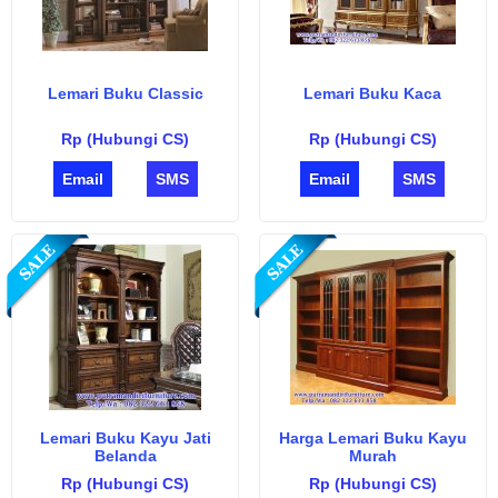
Lemari Buku Classic
Lemari Buku Kaca
Rp (Hubungi CS)
Rp (Hubungi CS)
Email
SMS
Email
SMS
Lemari Buku Kayu Jati
Harga Lemari Buku Kayu
Belanda
Murah
Rp (Hubungi CS)
Rp (Hubungi CS)