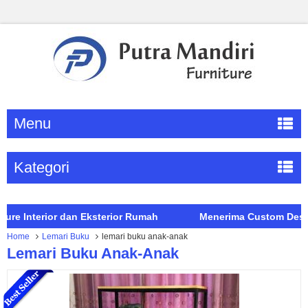
Menu
Kategori
Interior dan Eksterior Rumah
Menerima Custom Desain Fur
Home
Lemari Buku
lemari buku anak-anak
Lemari Buku Anak-Anak