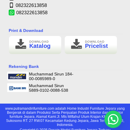
082322613858
082322613858
Print & Download
DOWNLOAD
DOWNLOAD
Katalog
Pricelist
Rekening Bank
Muchammad Sirun 184-
00-0085989-0
Muchammad Sirun
5889-0102-0088-538
www.putramandirifurniture.com adalah Home Industri Furniture Jepara yang
Bergerak di dalam Produksi Serta Penjualan Produk Interior dan Eksterior
furniture Jepara. Alamat Kami:Jl. Mts Miftahul Ulum Krajan KM. 1, Desa
Sukosono RT. 27 RW.07 Kecamatan Kedung Jepara, Jawa Tengah, 59463,
Indonesia.