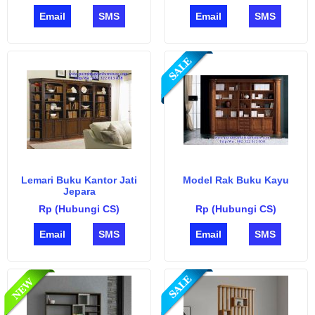
Email
SMS
Email
SMS
Lemari Buku Kantor Jati
Model Rak Buku Kayu
Jepara
Rp (Hubungi CS)
Rp (Hubungi CS)
Email
SMS
Email
SMS